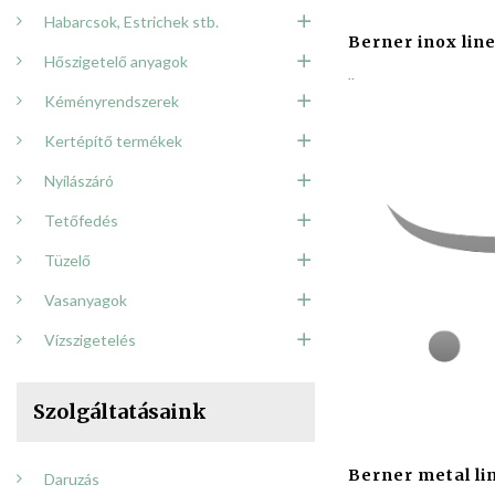
Habarcsok, Estrichek stb.
Berner inox line
Hőszigetelő anyagok
..
Kéményrendszerek
Kertépítő termékek
Nyílászáró
Tetőfedés
Tüzelő
Vasanyagok
Vízszigetelés
Szolgáltatásaink
Berner metal li
Daruzás