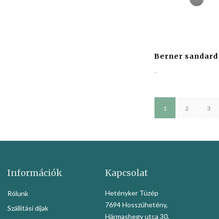
Berner sandard
..
1
2
3
Információk
Kapcsolat
Hetényker Tüzép
Rólunk
7694 Hosszúhetény,
Szállítási díjak
Hármashegy utca 30.