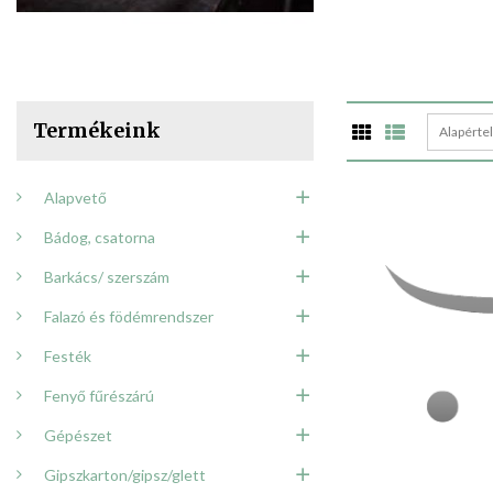
Termékeink
Alapérte
Alapvető
Bádog, csatorna
Barkács/ szerszám
Falazó és födémrendszer
Festék
Fenyő fűrészárú
Gépészet
Gipszkarton/gipsz/glett