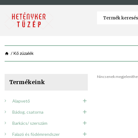
Kő zúzalék
Nincsenek megjeleníthet
Termékeink
Alapvető
Bádog, csatorna
Barkács/ szerszám
Falazó és födémrendszer