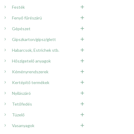
Festék
Fenyő fűrészárú
Gépészet
Gipszkarton/gipsz/glett
Habarcsok, Estrichek stb.
Hőszigetelő anyagok
Kéményrendszerek
Kertépítő termékek
Nyílászáró
Tetőfedés
Tüzelő
Vasanyagok