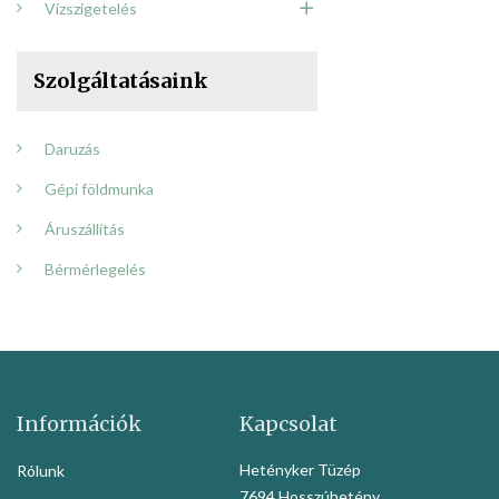
Vízszigetelés
Szolgáltatásaink
Daruzás
Gépi földmunka
Áruszállítás
Bérmérlegelés
Információk
Kapcsolat
Hetényker Tüzép
Rólunk
7694 Hosszúhetény,