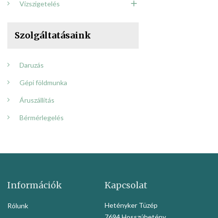
Vízszigetelés
Szolgáltatásaink
Daruzás
Gépi földmunka
Áruszállítás
Bérmérlegelés
Információk
Kapcsolat
Hetényker Tüzép
Rólunk
7694 Hosszúhetény,