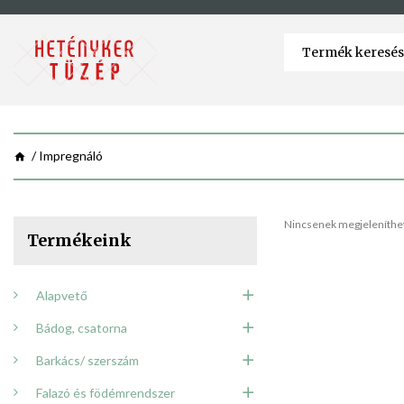
Impregnáló
Nincsenek megjeleníthet
Termékeink
Alapvető
Bádog, csatorna
Barkács/ szerszám
Falazó és födémrendszer