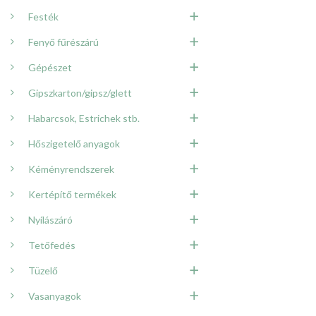
Festék
Fenyő fűrészárú
Gépészet
Gipszkarton/gipsz/glett
Habarcsok, Estrichek stb.
Hőszigetelő anyagok
Kéményrendszerek
Kertépítő termékek
Nyílászáró
Tetőfedés
Tüzelő
Vasanyagok