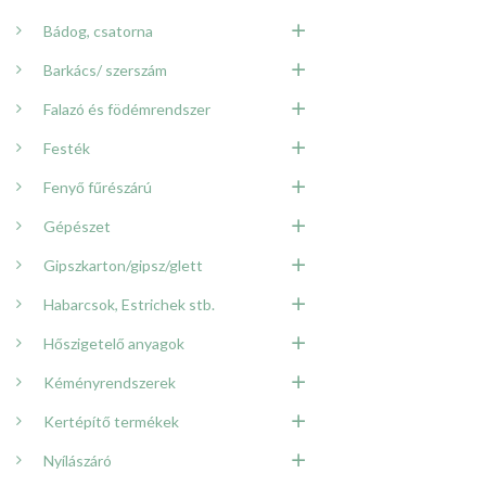
Bádog, csatorna
Barkács/ szerszám
Falazó és födémrendszer
Festék
Fenyő fűrészárú
Gépészet
Gipszkarton/gipsz/glett
Habarcsok, Estrichek stb.
Hőszigetelő anyagok
Kéményrendszerek
Kertépítő termékek
Nyílászáró