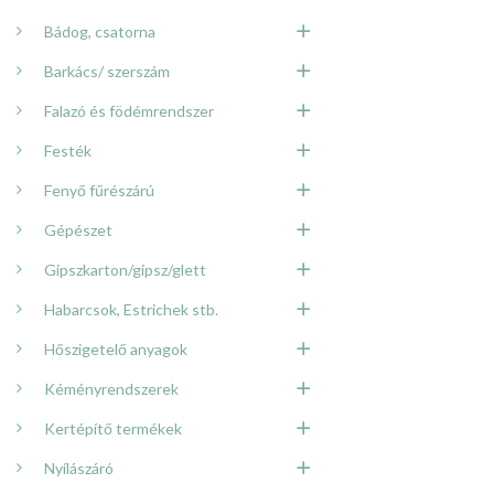
Bádog, csatorna
Barkács/ szerszám
Falazó és födémrendszer
Festék
Fenyő fűrészárú
Gépészet
Gipszkarton/gipsz/glett
Habarcsok, Estrichek stb.
Hőszigetelő anyagok
Kéményrendszerek
Kertépítő termékek
Nyílászáró