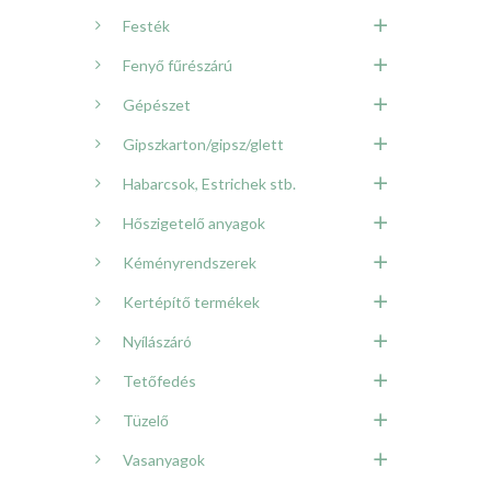
Festék
Fenyő fűrészárú
Gépészet
Gipszkarton/gipsz/glett
Habarcsok, Estrichek stb.
Hőszigetelő anyagok
Kéményrendszerek
Kertépítő termékek
Nyílászáró
Tetőfedés
Tüzelő
Vasanyagok