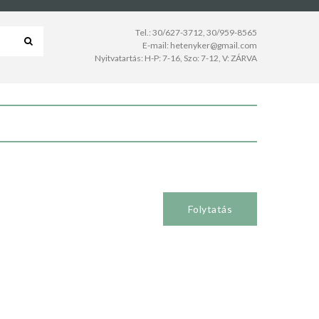
Tel.:
30/627-3712
,
30/959-8565
E-mail:
hetenyker@gmail.com
Nyitvatartás: H-P: 7-16, Szo: 7-12, V: ZÁRVA
Folytatás