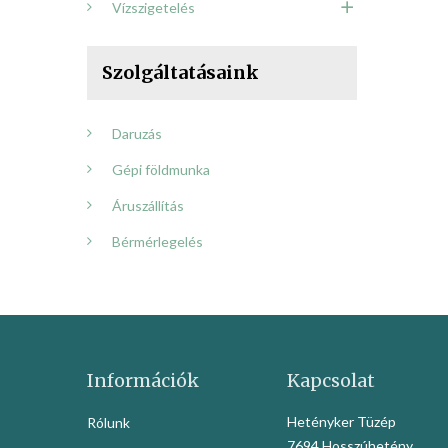
Vízszigetelés
Szolgáltatásaink
Daruzás
Gépi földmunka
Áruszállítás
Bérmérlegelés
Információk
Kapcsolat
Hetényker Tüzép
Rólunk
7694 Hosszúhetény,