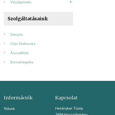
Vízszigetelés
Szolgáltatásaink
Daruzás
Gépi földmunka
Áruszállítás
Bérmérlegelés
Információk
Kapcsolat
Hetényker Tüzép
Rólunk
7694 Hosszúhetény,