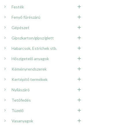
Festék
Fenyő fűrészárú
Gépészet
Gipszkarton/gipsz/glett
Habarcsok, Estrichek stb.
Hőszigetelő anyagok
Kéményrendszerek
Kertépítő termékek
Nyílászáró
Tetőfedés
Tüzelő
Vasanyagok