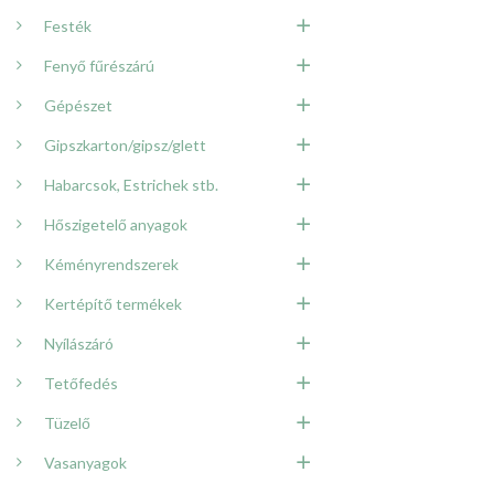
Festék
Fenyő fűrészárú
Gépészet
Gipszkarton/gipsz/glett
Habarcsok, Estrichek stb.
Hőszigetelő anyagok
Kéményrendszerek
Kertépítő termékek
Nyílászáró
Tetőfedés
Tüzelő
Vasanyagok