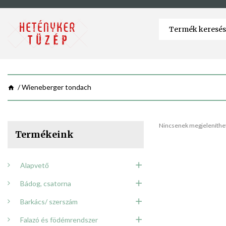
Wieneberger tondach
Nincsenek megjeleníthet
Termékeink
Alapvető
Bádog, csatorna
Barkács/ szerszám
Falazó és födémrendszer