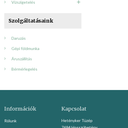
Vízszigetelés
Szolgáltatásaink
Daruzás
Gépi földmunka
Áruszállítás
Bérmérlegelés
Információk
Kapcsolat
Hetényker Tüzép
Rólunk
7694 Hosszúhetény,