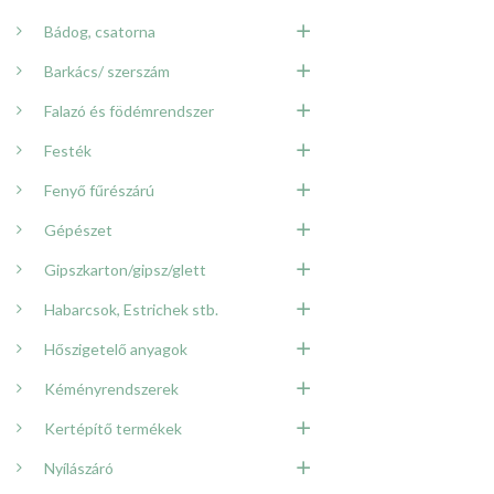
Bádog, csatorna
Barkács/ szerszám
Falazó és födémrendszer
Festék
Fenyő fűrészárú
Gépészet
Gipszkarton/gipsz/glett
Habarcsok, Estrichek stb.
Hőszigetelő anyagok
Kéményrendszerek
Kertépítő termékek
Nyílászáró