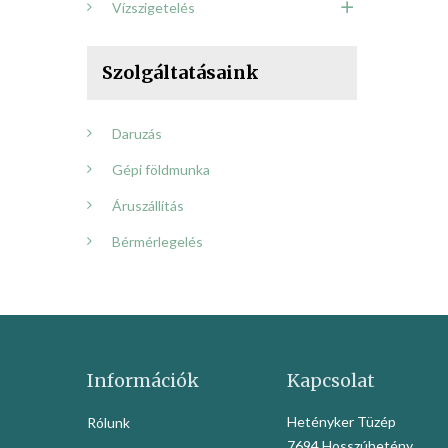
Vízszigetelés
Szolgáltatásaink
Daruzás
Gépi földmunka
Áruszállítás
Bérmérlegelés
Információk
Kapcsolat
Hetényker Tüzép
Rólunk
7694 Hosszúhetény,