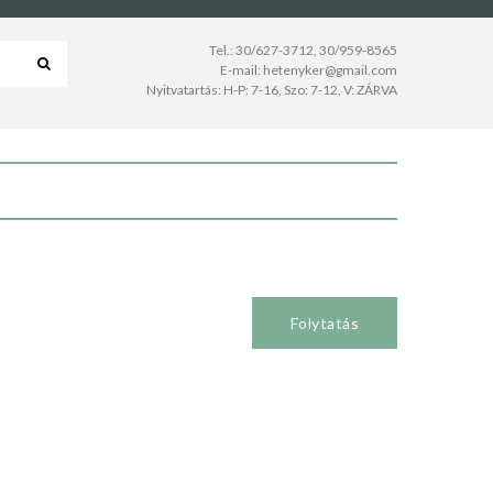
Tel.:
30/627-3712
,
30/959-8565
E-mail:
hetenyker@gmail.com
Nyitvatartás: H-P: 7-16, Szo: 7-12, V: ZÁRVA
Folytatás