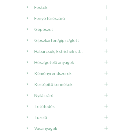
Festék
Fenyő fűrészárú
Gépészet
Gipszkarton/gipsz/glett
Habarcsok, Estrichek stb.
Hőszigetelő anyagok
Kéményrendszerek
Kertépítő termékek
Nyílászáró
Tetőfedés
Tüzelő
Vasanyagok