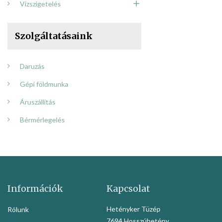
Vízszigetelés
Szolgáltatásaink
Daruzás
Gépi földmunka
Áruszállítás
Bérmérlegelés
Információk
Kapcsolat
Hetényker Tüzép
Rólunk
7694 Hosszúhetény,