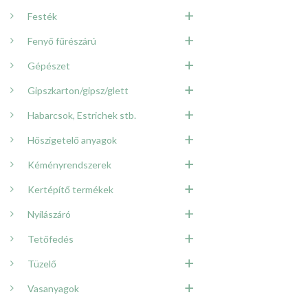
Festék
Fenyő fűrészárú
Gépészet
Gipszkarton/gipsz/glett
Habarcsok, Estrichek stb.
Hőszigetelő anyagok
Kéményrendszerek
Kertépítő termékek
Nyílászáró
Tetőfedés
Tüzelő
Vasanyagok