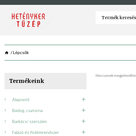
Lépcsők
Nincsenek megjeleníthet
Termékeink
Alapvető
Bádog, csatorna
Barkács/ szerszám
Falazó és födémrendszer