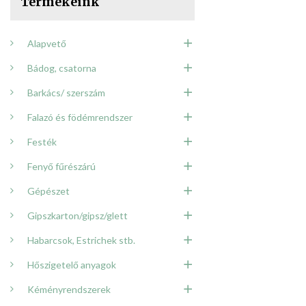
Termékeink
Alapvető
Bádog, csatorna
Barkács/ szerszám
Falazó és födémrendszer
Festék
Fenyő fűrészárú
Gépészet
Gipszkarton/gipsz/glett
Habarcsok, Estrichek stb.
Hőszigetelő anyagok
Kéményrendszerek