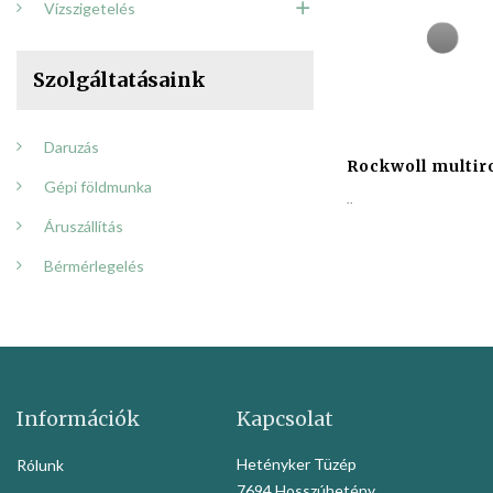
Vízszigetelés
Szolgáltatásaink
Daruzás
Rockwoll multir
Gépi földmunka
..
Áruszállítás
Bérmérlegelés
Információk
Kapcsolat
Hetényker Tüzép
Rólunk
7694 Hosszúhetény,