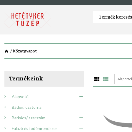
Kőzetgyapot
Termékeink
Alapérte
Alapvető
Bádog, csatorna
Barkács/ szerszám
Falazó és födémrendszer