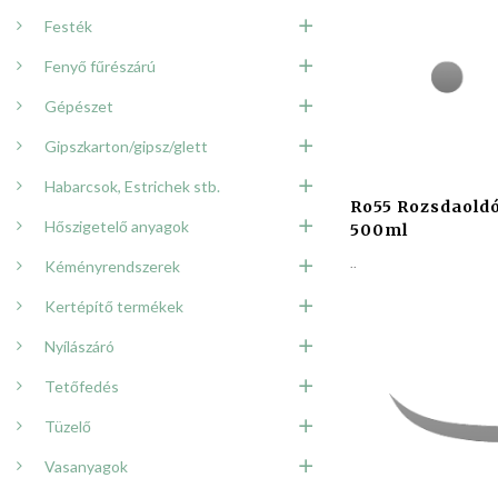
Festék
Fenyő fűrészárú
Gépészet
Gipszkarton/gipsz/glett
Habarcsok, Estrichek stb.
Ro55 Rozsdaoldó
Hőszigetelő anyagok
500ml
..
Kéményrendszerek
Kertépítő termékek
Nyílászáró
Tetőfedés
Tüzelő
Vasanyagok