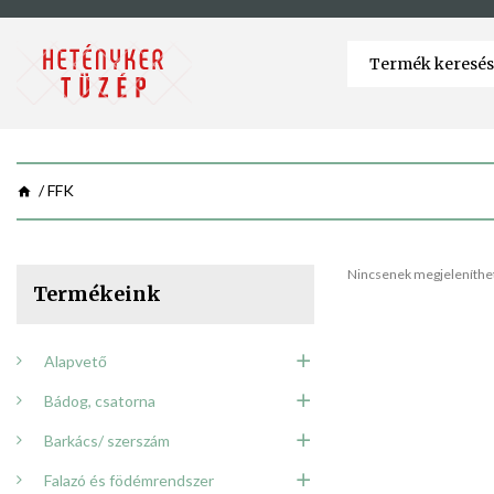
FFK
Nincsenek megjeleníthet
Termékeink
Alapvető
Bádog, csatorna
Barkács/ szerszám
Falazó és födémrendszer