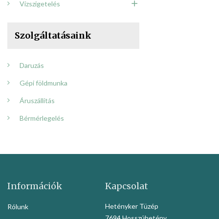
Vízszigetelés
Szolgáltatásaink
Daruzás
Gépi földmunka
Áruszállítás
Bérmérlegelés
Információk
Kapcsolat
Hetényker Tüzép
Rólunk
7694 Hosszúhetény,