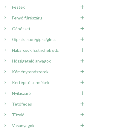
Festék
Fenyő fűrészárú
Gépészet
Gipszkarton/gipsz/glett
Habarcsok, Estrichek stb.
Hőszigetelő anyagok
Kéményrendszerek
Kertépítő termékek
Nyílászáró
Tetőfedés
Tüzelő
Vasanyagok