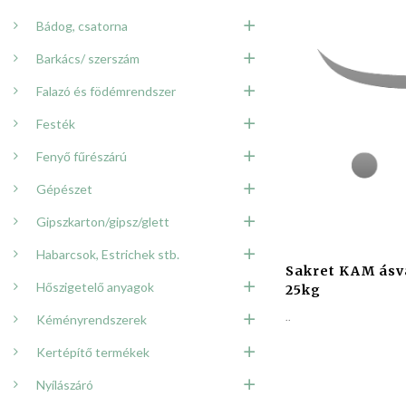
Bádog, csatorna
Barkács/ szerszám
Falazó és födémrendszer
Festék
Fenyő fűrészárú
Gépészet
Gipszkarton/gipsz/glett
Habarcsok, Estrichek stb.
Sakret KAM ásvá
Hőszigetelő anyagok
25kg
..
Kéményrendszerek
Kertépítő termékek
Nyílászáró