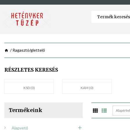
Ragasztó/glettelő
RÉSZLETES KERESÉS
KSD (0)
KAM (0)
Termékeink
Alapérte
Alapvető