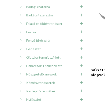
Bádog, csatorna
Barkács/ szerszám
Falazó és födémrendszer
Festék
Fenyő fűrészárú
Gépészet
Gipszkarton/gipsz/glett
Habarcsok, Estrichek stb.
Sakret 
Hőszigetelő anyagok
alapvak
..
Kéményrendszerek
Kertépítő termékek
Nyílászáró