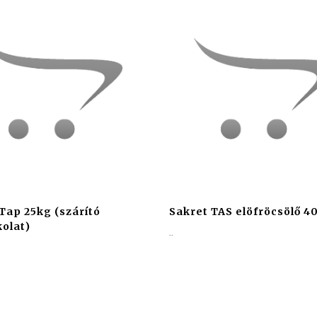
Tap 25kg (szárító
Sakret TAS elöfröcsölő 4
olat)
..