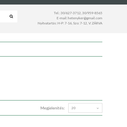
Tel.:
30/627-3712
,
30/959-8565
E-mail:
hetenyker@gmail.com
Nyitvatartás: H-P: 7-16, Szo: 7-12, V: ZÁRVA
Megjelenítés:
20