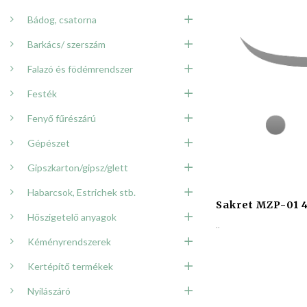
Bádog, csatorna
Barkács/ szerszám
Falazó és födémrendszer
Festék
Fenyő fűrészárú
Gépészet
Gipszkarton/gipsz/glett
Habarcsok, Estrichek stb.
Sakret MZP-01 
Hőszigetelő anyagok
..
Kéményrendszerek
Kertépítő termékek
Nyílászáró