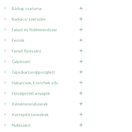
Bádog, csatorna
Barkács/ szerszám
Falazó és födémrendszer
Festék
Fenyő fűrészárú
Gépészet
Gipszkarton/gipsz/glett
Habarcsok, Estrichek stb.
Hőszigetelő anyagok
Kéményrendszerek
Kertépítő termékek
Nyílászáró