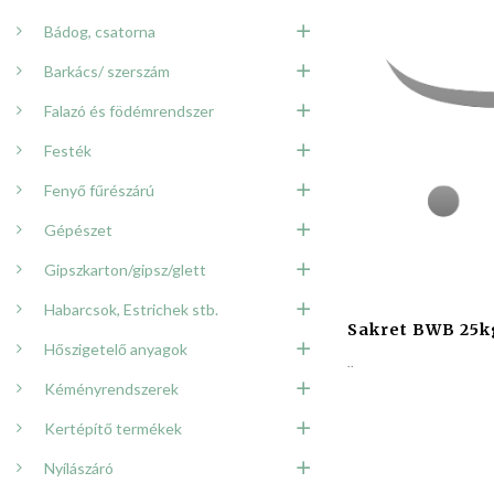
Bádog, csatorna
Barkács/ szerszám
Falazó és födémrendszer
Festék
Fenyő fűrészárú
Gépészet
Gipszkarton/gipsz/glett
Habarcsok, Estrichek stb.
Sakret BWB 25k
Hőszigetelő anyagok
..
Kéményrendszerek
Kertépítő termékek
Nyílászáró