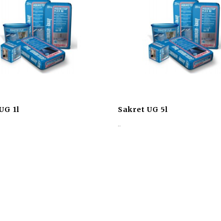
UG 1l
Sakret UG 5l
..