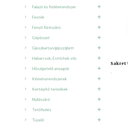
Falazó és födémrendszer
Festék
Fenyő fűrészárú
Gépészet
Gipszkarton/gipsz/glett
Habarcsok, Estrichek stb.
Sakret 
Hőszigetelő anyagok
..
Kéményrendszerek
Kertépítő termékek
Nyílászáró
Tetőfedés
Tüzelő