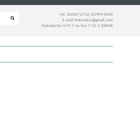
Tel.:
30/627-3712
,
30/959-8565
E-mail:
hetenyker@gmail.com
Nyitvatartás: H-P: 7-16, Szo: 7-12, V: ZÁRVA