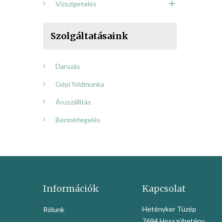
Vízszigetelés
Szolgáltatásaink
Daruzás
Gépi földmunka
Áruszállítás
Bérmérlegelés
Információk
Kapcsolat
Hetényker Tüzép
Rólunk
7694 Hosszúhetény,