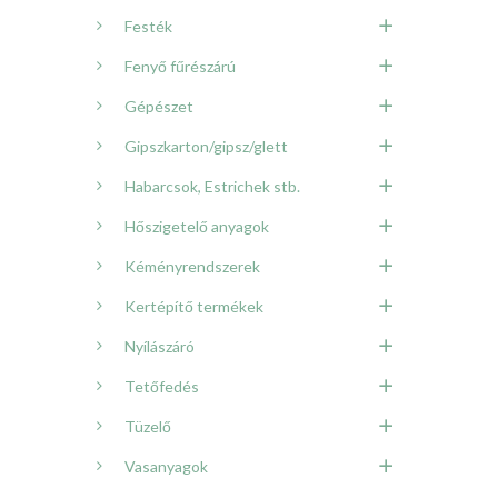
Festék
Fenyő fűrészárú
Gépészet
Gipszkarton/gipsz/glett
Habarcsok, Estrichek stb.
Hőszigetelő anyagok
Kéményrendszerek
Kertépítő termékek
Nyílászáró
Tetőfedés
Tüzelő
Vasanyagok