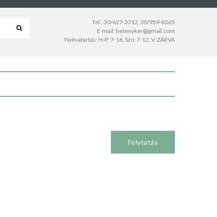
Tel.:
30/627-3712
,
30/959-8565
E-mail:
hetenyker@gmail.com
Nyitvatartás: H-P: 7-16, Szo: 7-12, V: ZÁRVA
Folytatás