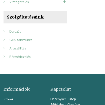
Vízszigetelés
Szolgáltatásaink
Daruzás
Gépi földmunka
Áruszállítás
Bérmérlegelés
Információk
Kapcsolat
Hetényker Tüzép
Rólunk
7694 Hosszúhetény,