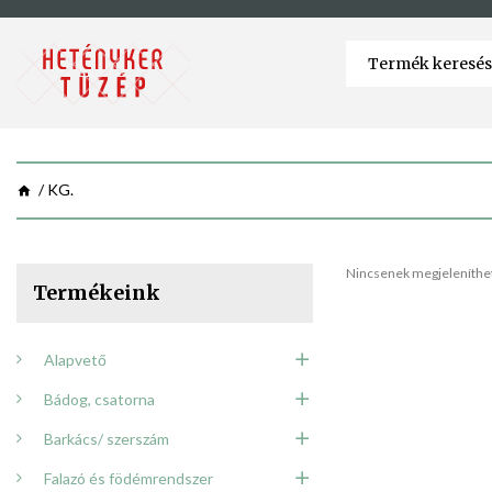
KG.
Nincsenek megjeleníthet
Termékeink
Alapvető
Bádog, csatorna
Barkács/ szerszám
Falazó és födémrendszer