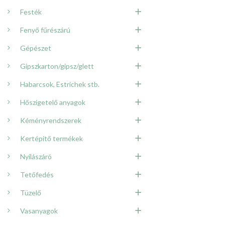
Festék
Fenyő fűrészárú
Gépészet
Gipszkarton/gipsz/glett
Habarcsok, Estrichek stb.
Hőszigetelő anyagok
Kéményrendszerek
Kertépítő termékek
Nyílászáró
Tetőfedés
Tüzelő
Vasanyagok