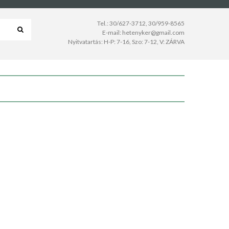
Tel.:
30/627-3712
,
30/959-8565
E-mail:
hetenyker@gmail.com
Nyitvatartás: H-P: 7-16, Szo: 7-12, V: ZÁRVA