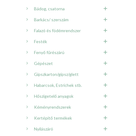
Bádog, csatorna
Barkács/ szerszám
Falazó és födémrendszer
Festék
Fenyő fűrészárú
Gépészet
Gipszkarton/gipsz/glett
Habarcsok, Estrichek stb.
Hőszigetelő anyagok
Kéményrendszerek
Kertépítő termékek
Nyílászáró