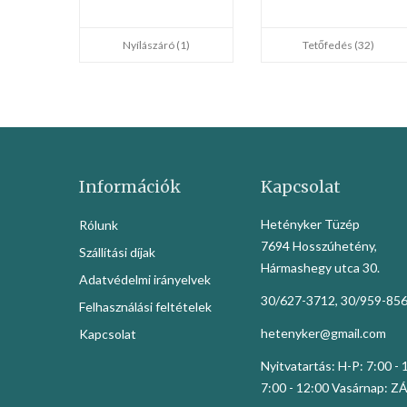
Nyílászáró (1)
Tetőfedés (32)
Információk
Kapcsolat
Hetényker Tüzép
Rólunk
7694 Hosszúhetény,
Szállítási díjak
Hármashegy utca 30.
Adatvédelmi irányelvek
30/627-3712, 30/959-85
Felhasználási feltételek
hetenyker@gmail.com
Kapcsolat
Nyitvatartás: H-P: 7:00 -
7:00 - 12:00 Vasárnap: 