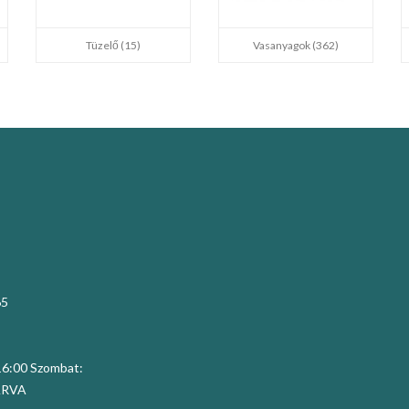
Tüzelő (15)
Vasanyagok (362)
65
 16:00 Szombat:
ZÁRVA