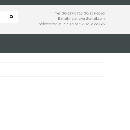
Tel.:
30/627-3712
,
30/959-8565
E-mail:
hetenyker@gmail.com
Nyitvatartás: H-P: 7-16, Szo: 7-12, V: ZÁRVA