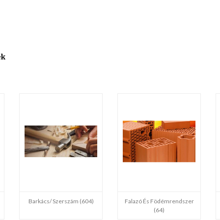
ek
Barkács/ Szerszám (604)
Falazó És Födémrendszer
(64)