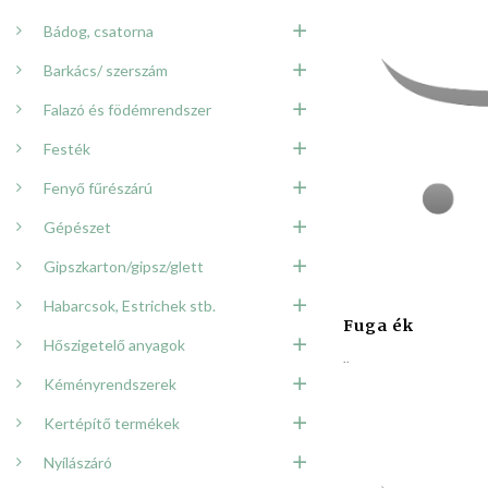
Bádog, csatorna
Barkács/ szerszám
Falazó és födémrendszer
Festék
Fenyő fűrészárú
Gépészet
Gipszkarton/gipsz/glett
Habarcsok, Estrichek stb.
Fuga ék
Hőszigetelő anyagok
..
Kéményrendszerek
Kertépítő termékek
Nyílászáró