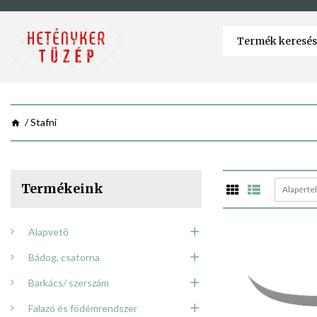
Stafni
Termékeink
Alapérte
Alapvető
Bádog, csatorna
Barkács/ szerszám
Falazó és födémrendszer