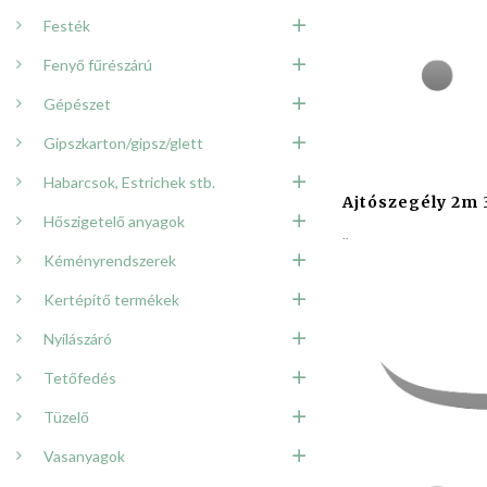
Festék
Fenyő fűrészárú
Gépészet
Gipszkarton/gipsz/glett
Habarcsok, Estrichek stb.
Ajtószegély 2m 
Hőszigetelő anyagok
..
Kéményrendszerek
Kertépítő termékek
Nyílászáró
Tetőfedés
Tüzelő
Vasanyagok