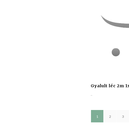
Gyalult léc 2m 
..
1
2
3