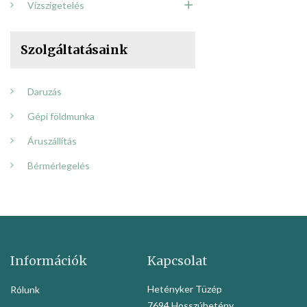
Vízszigetelés
Szolgáltatásaink
Daruzás
Gépi földmunka
Áruszállítás
Bérmérlegelés
Információk
Kapcsolat
Hetényker Tüzép
Rólunk
7694 Hosszúhetény,