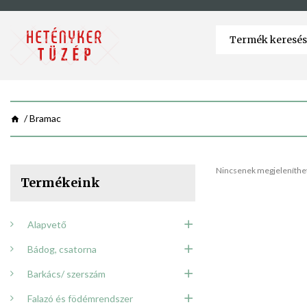
Bramac
Nincsenek megjeleníthet
Termékeink
Alapvető
Bádog, csatorna
Barkács/ szerszám
Falazó és födémrendszer