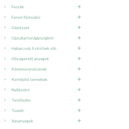
Festék
Fenyő fűrészárú
Gépészet
Gipszkarton/gipsz/glett
Habarcsok, Estrichek stb.
Hőszigetelő anyagok
Kéményrendszerek
Kertépítő termékek
Nyílászáró
Tetőfedés
Tüzelő
Vasanyagok