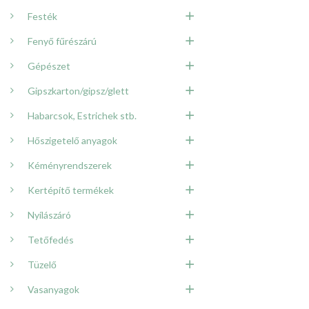
Festék
Fenyő fűrészárú
Gépészet
Gipszkarton/gipsz/glett
Habarcsok, Estrichek stb.
Hőszigetelő anyagok
Kéményrendszerek
Kertépítő termékek
Nyílászáró
Tetőfedés
Tüzelő
Vasanyagok