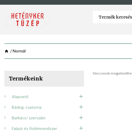
Normál
Nincsenek megjeleníthet
Termékeink
Alapvető
Bádog, csatorna
Barkács/ szerszám
Falazó és födémrendszer