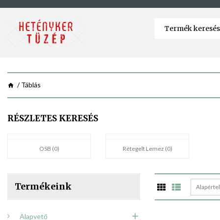
Táblás
RÉSZLETES KERESÉS
OSB (0)
Rétegelt Lemez (0)
Termékeink
Alapérte
Alapvető