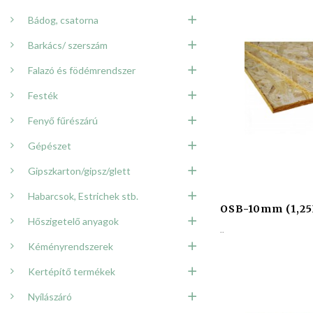
Bádog, csatorna
Barkács/ szerszám
Falazó és födémrendszer
Festék
Fenyő fűrészárú
Gépészet
Gipszkarton/gipsz/glett
Habarcsok, Estrichek stb.
OSB-10mm (1,25
Hőszigetelő anyagok
..
Kéményrendszerek
Kertépítő termékek
Nyílászáró