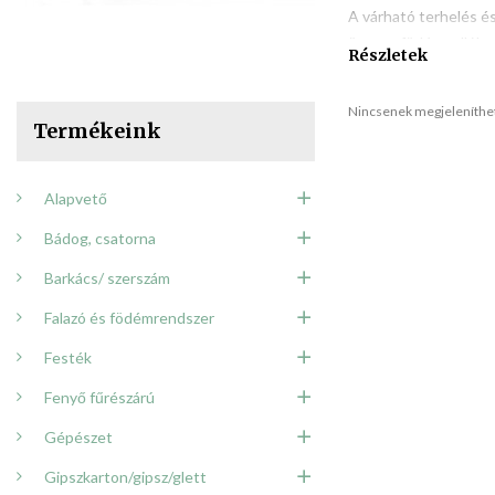
A várható terhelés é
üreges födémpallókat 
Részletek
16; 20; 26,5; 32; 40,
lefedhető tér falközm
Nincsenek megjeleníthet
nyomószilárdsági osz
Termékeink
További előnyei
Egyszerű szerel
Alapvető
Speciális isme
Bádog, csatorna
Azonnal terhel
Alacsony szerk
Barkács/ szerszám
Katalógusból 
Falazó és födémrendszer
Az üregekkel k
Festék
Felhasználási terül
Fenyő fűrészárú
A Leier üreges födém
Gépészet
fesztávú terek felett
Gipszkarton/gipsz/glett
Lakó- és iroda