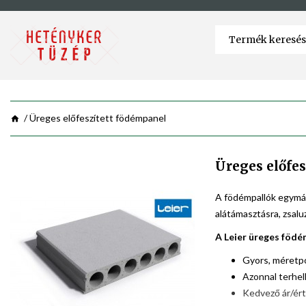
Üreges előfeszített födémpanel
Üreges előfe
A födémpallók egymás
alátámasztásra, zsalu
A Leier üreges födé
Gyors, méretp
Azonnal terhe
Kedvező ár/ért