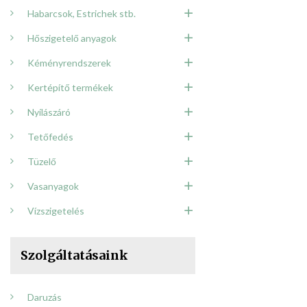
Ipari és mezőg
Habarcsok, Estrichek stb.
Raktárak,
Hőszigetelő anyagok
Parkolóházak,
Sportcsarnoko
Kéményrendszerek
Kertépítő termékek
Nyílászáró
Tetőfedés
Tüzelő
Vasanyagok
Vízszigetelés
Szolgáltatásaink
Daruzás