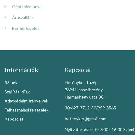
Gépi földmunka
Áruszállítás
Bérmérlegelés
Információk
Kapcsolat
Hetényker Tüzép
Rólunk
7694 Hosszúhetény,
Szállítási díjak
Hármashegy utca 30.
Adatvédelmi irányelvek
30/627-3712, 30/959-8565
Felhasználási feltételek
hetenyker@gmail.com
Kapcsolat
Nyitvatartás: H-P: 7:00 - 16:00 Szom