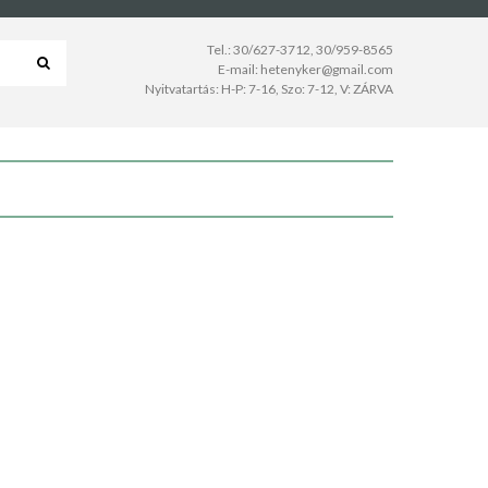
Tel.:
30/627-3712
,
30/959-8565
E-mail:
hetenyker@gmail.com
Nyitvatartás: H-P: 7-16, Szo: 7-12, V: ZÁRVA