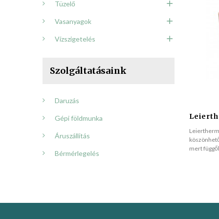
Tüzelő
Vasanyagok
Vízszigetelés
Szolgáltatásaink
Daruzás
Leierth
Gépi földmunka
Leiertherm 
Áruszállítás
köszönhető
mert függől
Bérmérlegelés