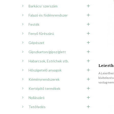
Barkács/ szerszám
Falazó és födémrendszer
Festék
Fenyő fűrészárú
Gépészet
Gipszkarton/gipsz/glett
Habarcsok, Estrichek stb.
Leierth
Hőszigetelő anyagok
A Leierthe
kivitelezés
Kéményrendszerek
vastag nem
Kertépítő termékek
Nyílászáró
Tetőfedés