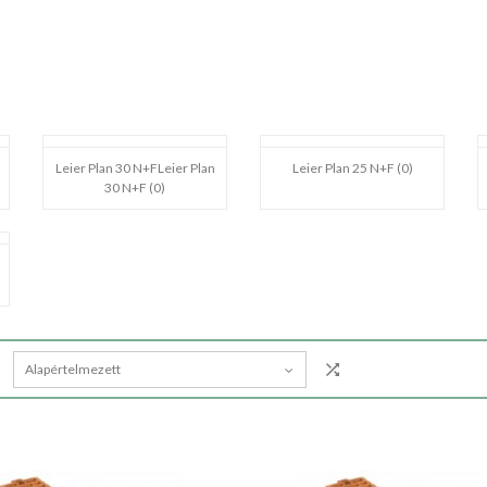
Leier Plan 30 N+FLeier Plan
Leier Plan 25 N+F (0)
30 N+F (0)
Alapértelmezett