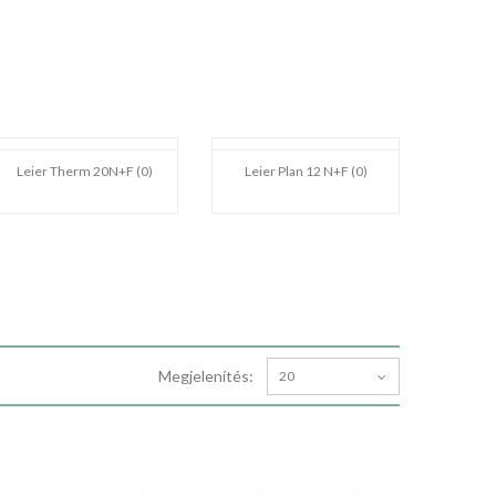
Leier Therm 20N+F (0)
Leier Plan 12 N+F (0)
Megjelenítés:
20