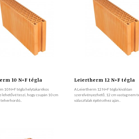
erm 10 N+F tégla
Leiertherm 12 N+F tégla
rm 10 N+F tégla helytakarékos
A Leiertherm 12 N+F tégla kiválóan
e lehetővé teszi, hogy csupán 10 cm
szerelvényezhető, 12 cm vastag nem 
 teherhordó..
válaszfalak építéséhez aján..