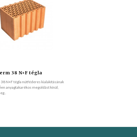
erm 38 N+F tégla
38 N+F tégla nútféderes kialakításának
en anyagtakarékos megoldást kínál,
eg..