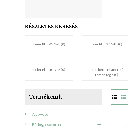
RÉSZLETES KERESÉS
Leier Plan 45 N+F (0)
Leier Plan 38 N+F (0)
Leier Plan 10 N+F (0)
Leiertherm Kisméretű
Tömör Tégla (0)
Termékeink
Alapvető
Bádog, csatorna