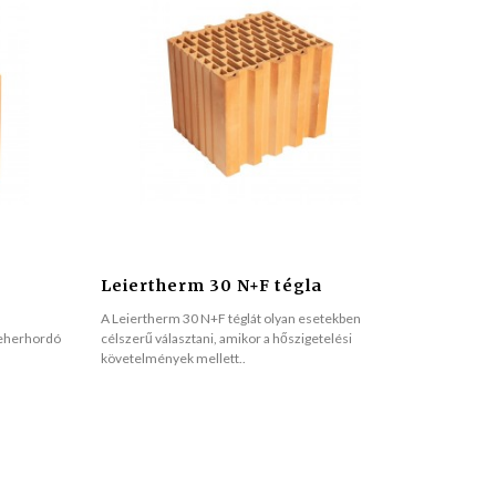
Leiertherm 30 N+F tégla
A Leiertherm 30 N+F téglát olyan esetekben
teherhordó
célszerű választani, amikor a hőszigetelési
követelmények mellett..