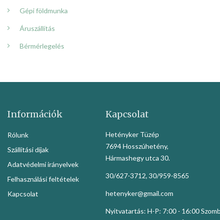
Gépi földmunka
Áruszállítás
Bérmérlegelés
Információk
Kapcsolat
Hetényker Tüzép
Rólunk
7694 Hosszúhetény,
Szállítási díjak
Hármashegy utca 30.
Adatvédelmi irányelvek
30/627-3712, 30/959-8565
Felhasználási feltételek
hetenyker@gmail.com
Kapcsolat
Nyitvatartás: H-P: 7:00 - 16:00 Szom