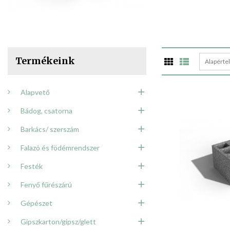
Termékeink
Alapérte
Alapvető
Bádog, csatorna
Barkács/ szerszám
Falazó és födémrendszer
Festék
Fenyő fűrészárú
Gépészet
Gipszkarton/gipsz/glett