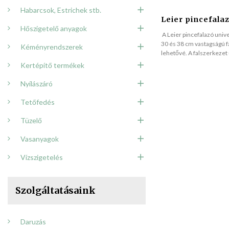
Habarcsok, Estrichek stb.
Leier pincefala
Hőszigetelő anyagok
A Leier pincefalazó univ
30 és 38 cm vastagságú fa
Kéményrendszerek
lehetővé. A falszerkezet 
Kertépítő termékek
Nyílászáró
Tetőfedés
Tüzelő
Vasanyagok
Vízszigetelés
Szolgáltatásaink
Daruzás