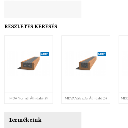
RÉSZLETES KERESÉS
MDA Normál Áthidaló (9)
MDVA Válaszfal Áthidaló (5)
MDE 
Termékeink