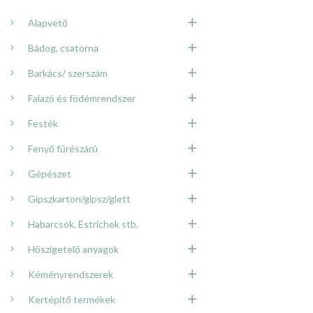
Alapvető
Bádog, csatorna
Barkács/ szerszám
Falazó és födémrendszer
Festék
Fenyő fűrészárú
Gépészet
Gipszkarton/gipsz/glett
Habarcsok, Estrichek stb.
Hőszigetelő anyagok
Kéményrendszerek
Kertépítő termékek