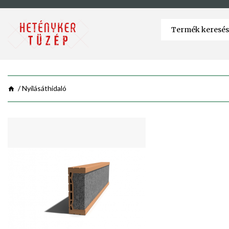
Nyílásáthidaló