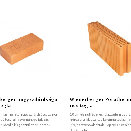
berger nagyszilárdságú
Wienerberger Porotherm
tégla
neo tégla
m kisméretű, nagyszilárdságú, tömör
10 cm-es nútféderes falazóelem Egy i
ővé teszi a hagyományos falazási
népszerű, klasszikus kerámia tégla, me
t. Ideális kiegészítő szerkezetek
kifejezetten válaszfalak építéséhez aján
..
Kerámia fal..