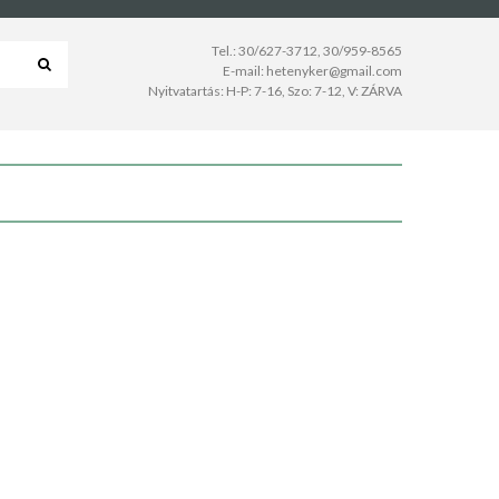
Tel.:
30/627-3712
,
30/959-8565
E-mail:
hetenyker@gmail.com
Nyitvatartás: H-P: 7-16, Szo: 7-12, V: ZÁRVA