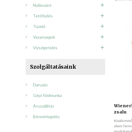
Nyílászáró
Tetőfedés
Tüzelő
Vasanyagok
Vízszigetelés
Szolgáltatásaink
Daruzás
Gépi földmunka
Wiener
Áruszállítás
zsalu
Bérmérlegelés
Kiváló minő
elem Termé
modulrends