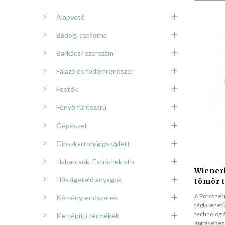
Alapvető
Bádog, csatorna
Barkács/ szerszám
Falazó és födémrendszer
Festék
Fenyő fűrészárú
Gépészet
Gipszkarton/gipsz/glett
Habarcsok, Estrichek stb.
Wiener
Hőszigetelő anyagok
tömör 
A Porother
Kéményrendszerek
tégla lehet
technológiá
Kertépítő termékek
építéséhez 