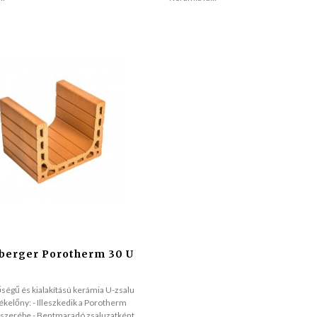
berger Porotherm 30 U
ségű és kialakítású kerámia U-zsalu
kelőny: - Illeszkedik a Porotherm
zerébe - Bentmaradó zsaluzatként