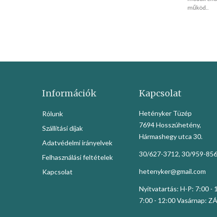
működ..
Információk
Kapcsolat
Hetényker Tüzép
Rólunk
7694 Hosszúhetény,
Szállítási díjak
Hármashegy utca 30.
Adatvédelmi irányelvek
30/627-3712, 30/959-85
Felhasználási feltételek
hetenyker@gmail.com
Kapcsolat
Nyitvatartás: H-P: 7:00 -
7:00 - 12:00 Vasárnap: 