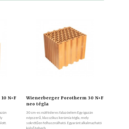
 10 N+F
Wienerberger Porotherm 30 N+F
neo tégla
gazán
30 cm-es nútféderes falazóelem Egy igazán
ly
népszerű, klasszikus kerámia tégla, mely
lott.
sokrétűen felhasználható. Egyaránt alkalmazható
külső teherh..