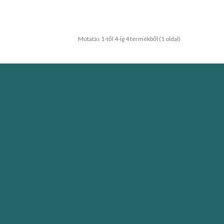
Mutatás 1-től 4-ig 4 termékből (1 oldal)