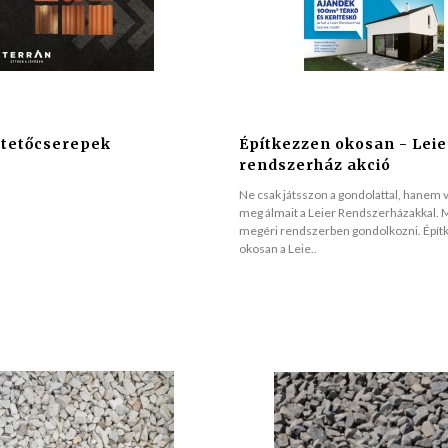
 tetőcserepek
Építkezzen okosan - Leie
rendszerház akció
Ne csak játsszon a gondolattal, hanem v
meg álmait a Leier Rendszerházakkal. 
megéri rendszerben gondolkozni. Épít
okosan a Leie..