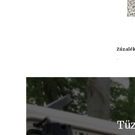
Zúzalék
..
Tüz