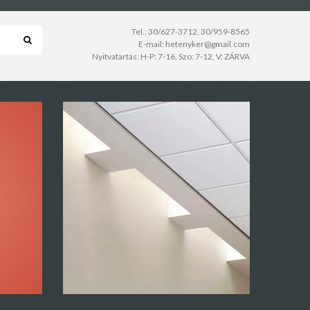
Tel.:
30/627-3712
,
30/959-8565
E-mail:
hetenyker@gmail.com
Nyitvatartás: H-P: 7-16, Szo: 7-12, V: ZÁRVA