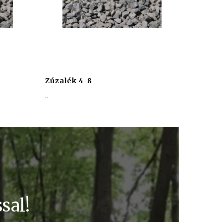
Zúzalék 4-8
..
sal!