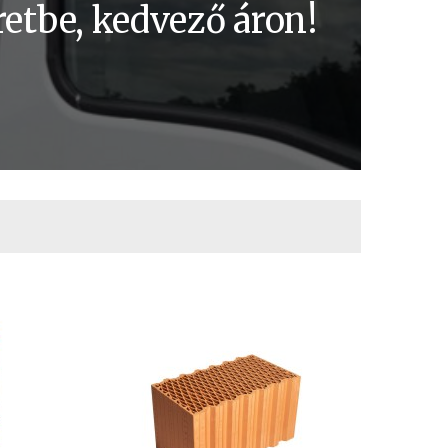
etbe, kedvező áron!