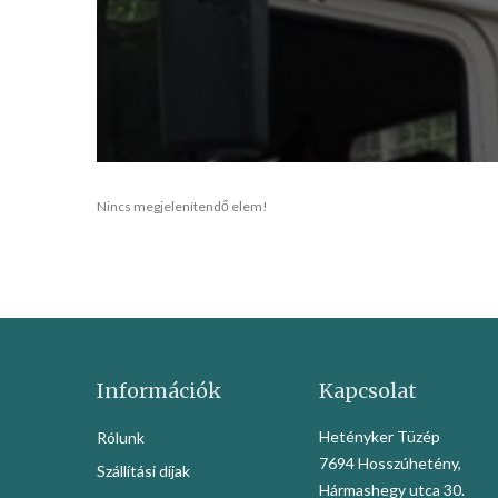
Nincs megjelenítendő elem!
Információk
Kapcsolat
Hetényker Tüzép
Rólunk
7694 Hosszúhetény,
Szállítási díjak
Hármashegy utca 30.