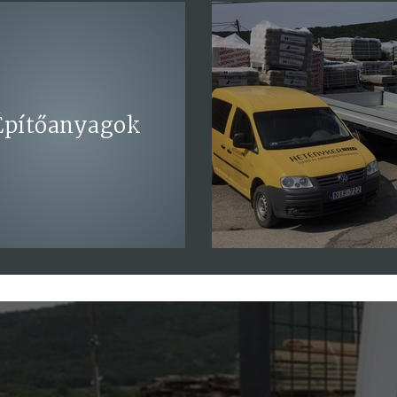
H
Építőanyagok