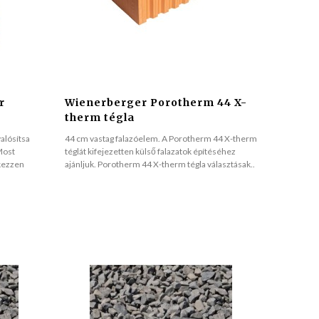
r
Wienerberger Porotherm 44 X-
therm tégla
alósítsa
44 cm vastag falazóelem. A Porotherm 44 X-therm
Most
téglát kifejezetten külső falazatok építéséhez
kezzen
ajánljuk. Porotherm 44 X-therm tégla választásak..