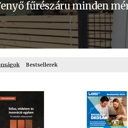
Fenyő fűrészáru minden mér
onságok
Bestsellerek